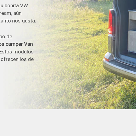
su bonita VW
Dream, aún
tanto nos gusta.
po de
os camper Van
Estos módulos
ofrecen los de