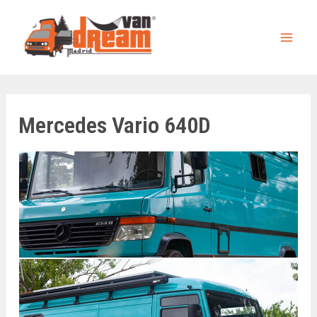
Ir
al
Mai
contenido
Men
Mercedes Vario 640D