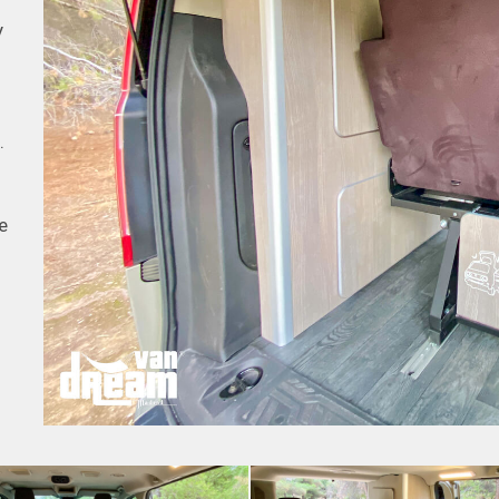
y
.
e