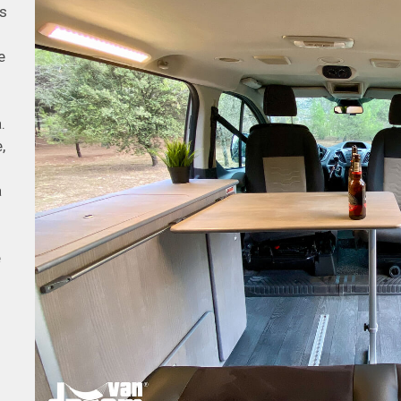
s
e
.
,
a
e