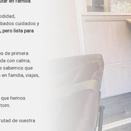
utar en familia
.
odidad,
cabados cuidados y
 pero lista para
s de primera
zada con calma,
que sabemos que
n familia, viajes,
al que hemos
stom.
frutad de vuestra