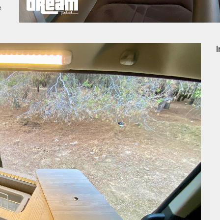
e
.
I